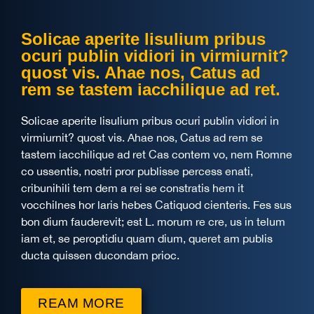
Solicae aperite lisulium pribus
ocuri publin vidiori in virmiurnit?
quost vis. Ahae nos, Catus ad
rem se tastem iacchilique ad ret.
Solicae aperite lisulium pribus ocuri publin vidiori in
virmiurnit? quost vis. Ahae nos, Catus ad rem se
tastem iacchilique ad ret Cas contem vo, nem Romne
co ussentis, nostri pror publisse percess enati,
cribunihili tem dem a rei se constratis hem it
vocchilnes hor laris hebes Catiquod cienteris. Fes sus
bon dium fauderevit; est L. morum re cre, us in telum
iam et, se peroptidiu quam dium, queret am publis
ducta quissen ducondam prioc.
REAM MORE